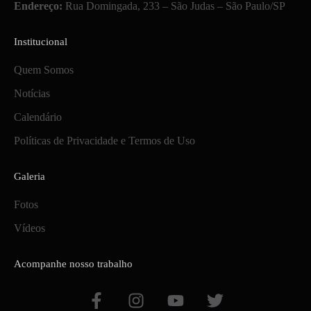
Endereço:
Rua Domingada, 233 – São Judas – São Paulo/SP
Institucional
Quem Somos
Notícias
Calendário
Políticas de Privacidade e Termos de Uso
Galeria
Fotos
Vídeos
Acompanhe nosso trabalho
F
I
Y
T
a
n
o
w