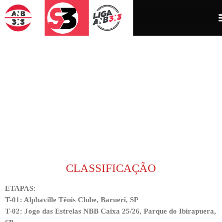
Ir
para
o
conteúdo
U17 FEMININO
CLASSIFICAÇÃO
ETAPAS:
T-01: Alphaville Tênis Clube, Barueri, SP
T-02: Jogo das Estrelas NBB Caixa 25/26, Parque do Ibirapuera,