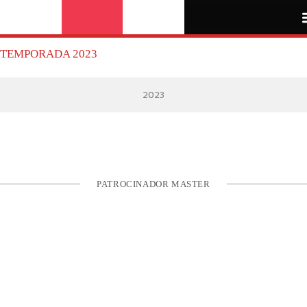
Ir
para
liga anb 3x3
o
conteúdo
TEMPORADA 2023
2023
PATROCINADOR MASTER