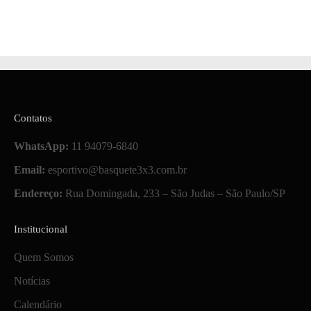
Contatos
WhatsApp:
11 94079-6840
Email:
esportivo@basquete3x3.com.br
Endereço:
Rua Domingada, 233 – São Judas – São Paulo/SP
Institucional
Quem Somos
Notícias
Calendário