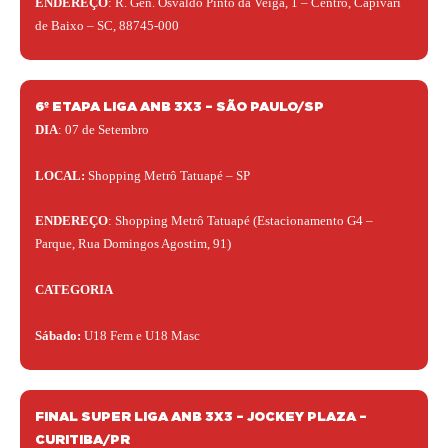
ENDEREÇO
: R. Gen. Osvaldo Pinto da Veiga, 1 – Centro, Capivari
de Baixo – SC, 88745-000
6º ETAPA LIGA ANB 3X3 – SÃO PAULO/SP
DIA
: 07 de Setembro
LOCAL:
Shopping Metrô Tatuapé – SP
ENDEREÇO
: Shopping Metrô Tatuapé (Estacionamento G4 –
Parque, Rua Domingos Agostim, 91)
CATEGORIA
Sábado:
U18 Fem e U18 Masc
FINAL SUPER LIGA ANB 3X3 – JOCKEY PLAZA –
CURITIBA/PR