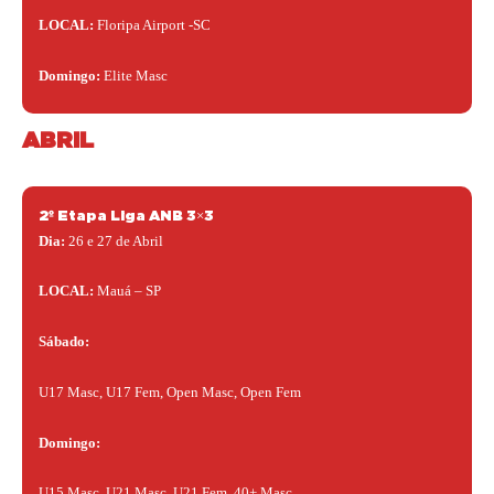
LOCAL:
Floripa Airport -SC
Domingo:
Elite Masc
ABRIL
2º Etapa Liga ANB 3×3
Dia:
26 e 27 de Abril
LOCAL:
Mauá – SP
Sábado:
U17 Masc, U17 Fem, Open Masc, Open Fem
Domingo:
U15 Masc, U21 Masc, U21 Fem, 40+ Masc