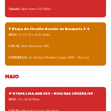
Sábado:
Open Fem e U23 Masc
1ª Etapa do Circuito Escolar de Basquete 3×3
DIAS:
13, 14, 15 e 16 de Junho
LOCAL:
Belo Horizonte -MG
ENDEREÇO:
Av. Antônio Abrahão Caram, 1000 – São Luiz
MAIO
4º ETAPA LIGA ANB 3X3 – MOGI DAS CRUZES/SP
DIAS
: 25 e 26 de Maio
LOCAL:
Mogi das Cruzes, São Paulo