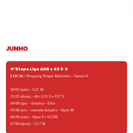
JUNHO
4º Etapa Liga ANB e S3 3×3
LOCAL:
Shopping Parque Balneário – Santos-S
30/05 (sab) – U21 M
31/05 (dom) – 40+ U21 F e U17 F
04/06 (qui – feriado) – Elite
05/06 (sex – emenda feriado) – Open M
06/06 (sab) – Open F e U15M
07/06 (dom) – U17 M