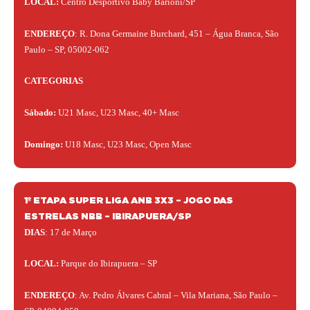
LOCAL:
Centro Desportivo Baby Barioni/SP
ENDEREÇO
: R. Dona Germaine Burchard, 451 – Água Branca, São
Paulo – SP, 05002-062
CATEGORIAS
Sábado:
U21 Masc, U23 Masc, 40+ Masc
Domingo:
U18 Masc, U23 Masc, Open Masc
1º ETAPA SUPER LIGA ANB 3X3 – JOGO DAS
ESTRELAS NBB – IBIRAPUERA/SP
DIAS
:
17 de Março
LOCAL:
Parque do Ibirapuera – SP
ENDEREÇO
: Av. Pedro Álvares Cabral – Vila Mariana, São Paulo –