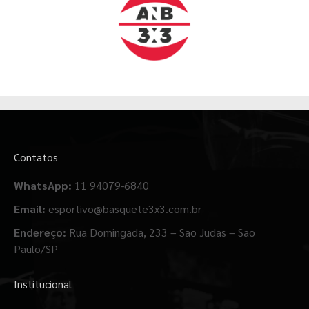
Contatos
WhatsApp:
11 94079-6840
Email:
esportivo@basquete3x3.com.br
Endereço:
Rua Domingada, 233 – São Judas – São
Paulo/SP
Institucional