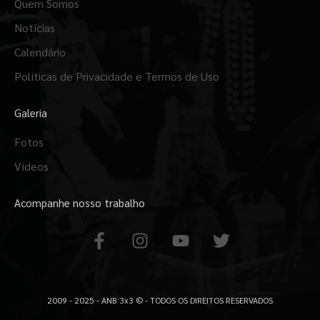
Quem Somos
Notícias
Calendário
Políticas de Privacidade e Termos de Uso
Galeria
Fotos
Vídeos
Acompanhe nosso trabalho
F
I
Y
T
a
n
o
w
c
s
u
i
e
t
t
t
b
a
u
t
2009 - 2025 - ANB 3x3 © - TODOS OS DIREITOS RESERVADOS
o
g
b
e