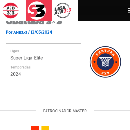
Ir
para
o
Ubatuba 3×3
conteúdo
Por
/
13/05/2024
ANB3x3
Ligas
Super Liga-Elite
Temporadas
2024
PATROCINADOR MASTER