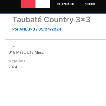
Ir
CALENDÁRIO
NOTÍCIA
para
o
Taubaté Country 3×3
conteúdo
Por
ANB3x3
/
09/04/2024
Ligas
U16 Masc, U18 Masc
Temporadas
2024