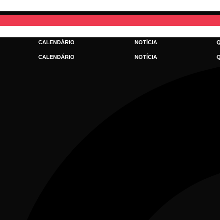
Ir
para
o
conteúdo
CALENDÁRIO
NOTÍCIA
CALENDÁRIO
NOTÍCIA