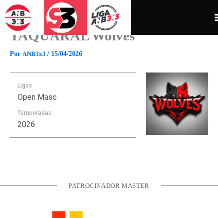
Ir
para
o
TAQUARAL Wolves
conteúdo
Por
ANB3x3
/
15/04/2026
Ligas
Open Masc
Temporadas
2026
PATROCINADOR MASTER