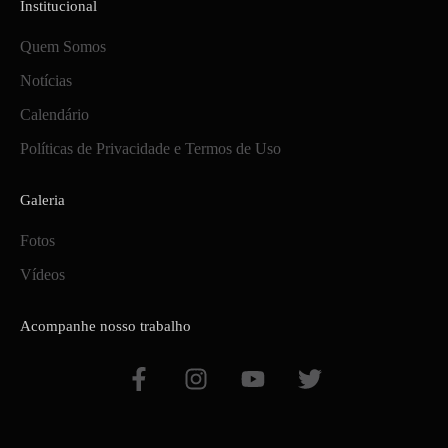
Institucional
Quem Somos
Notícias
Calendário
Políticas de Privacidade e Termos de Uso
Galeria
Fotos
Vídeos
Acompanhe nosso trabalho
F
I
Y
T
a
n
o
w
c
s
u
i
e
t
t
t