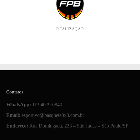
REALIZAÇÃO
Contatos
WhatsApp:
11 94079-6840
Email:
esportivo@basquete3x3.com.br
Endereço:
Rua Domingada, 233 – São Judas – São Paulo/SP