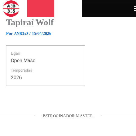
Ir
para
o
Tapiraí Wolf
conteúdo
Por
ANB3x3
/
15/04/2026
Ligas
Open Masc
Temporadas
2026
PATROCINADOR MASTER