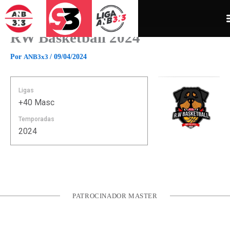
Ir
para
o
RW Basketball 2024
conteúdo
Por
ANB3x3
/
09/04/2024
Ligas
+40 Masc
Temporadas
2024
PATROCINADOR MASTER