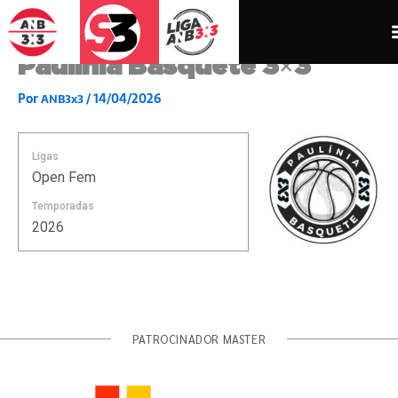
Ir
para
o
Paulínia Basquete 3×3
conteúdo
Por
/
14/04/2026
ANB3x3
Ligas
Open Fem
Temporadas
2026
PATROCINADOR MASTER