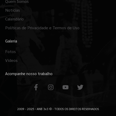
Quem Somos
Notícias
Calendário
Políticas de Privacidade e Termos de Uso
Galeria
Fotos
Vídeos
Acompanhe nosso trabalho
F
I
Y
T
a
n
o
w
c
s
u
i
e
t
t
t
b
a
u
t
2009 - 2025 - ANB 3x3 © - TODOS OS DIREITOS RESERVADOS
o
g
b
e