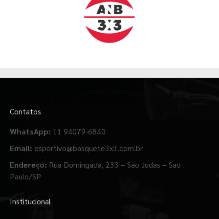
Contatos
WhatsApp:
11 94079-6840
Email:
esportivo@basquete3x3.com.br
Endereço:
Rua Domingada, 233 – São Judas – São
Paulo/SP
Institucional