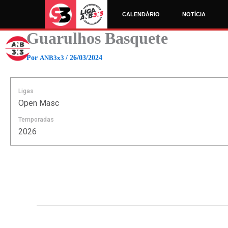
Ir
CALENDÁRIO
NOTÍCIA
para
o
Guarulhos Basquete
conteúdo
Por
ANB3x3
/
26/03/2024
Ligas
Open Masc
Temporadas
2026