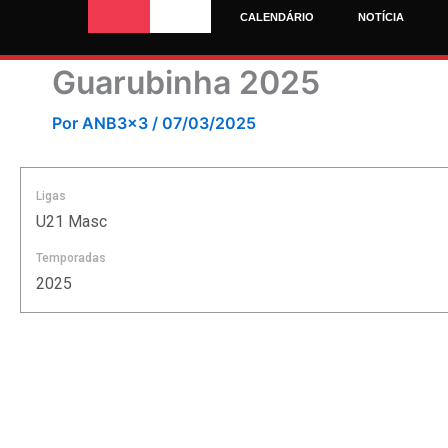
Ir
CALENDÁRIO
NOTÍCIA
para
o
Guarubinha 2025
conteúdo
Por
ANB3x3
/
07/03/2025
Ligas
U21 Masc
Temporadas
2025