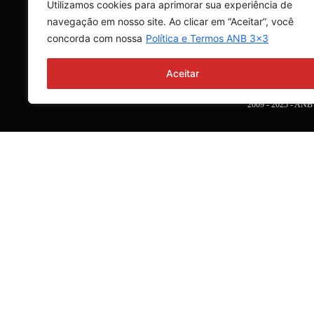
Pr
Utilizamos cookies para aprimorar sua experiência de
e 
navegação em nosso site. Ao clicar em “Aceitar”, você
d
concorda com nossa
Política e Termos ANB 3x3
Aceitar
2009 - 2025 - A
Search
Search