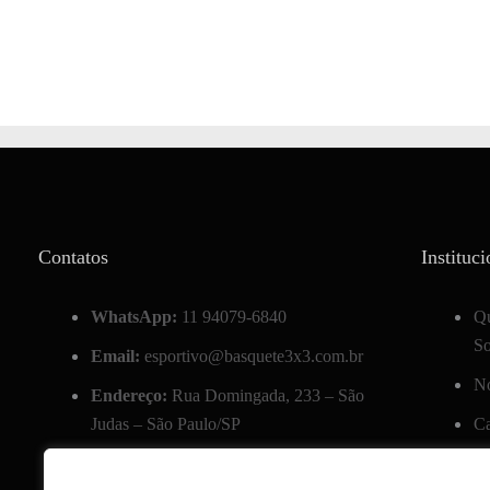
Contatos
Instituci
WhatsApp:
11 94079-6840
Q
S
Email:
esportivo@basquete3x3.com.br
No
Endereço:
Rua Domingada, 233 – São
Judas – São Paulo/SP
Ca
Po