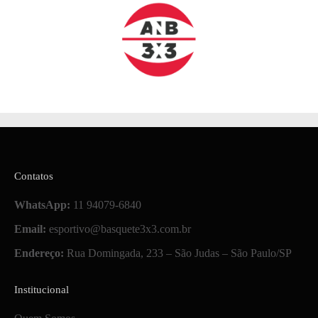
Contatos
WhatsApp:
11 94079-6840
Email:
esportivo@basquete3x3.com.br
Endereço:
Rua Domingada, 233 – São Judas – São Paulo/SP
Institucional