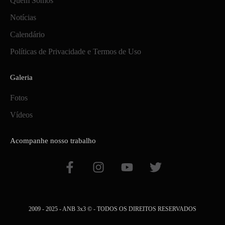
Quem Somos
Notícias
Calendário
Políticas de Privacidade e Termos de Uso
Galeria
Fotos
Vídeos
Acompanhe nosso trabalho
F
I
Y
T
a
n
o
w
c
s
u
i
e
t
t
t
b
a
u
t
2009 - 2025 - ANB 3x3 © - TODOS OS DIREITOS RESERVADOS
o
g
b
e