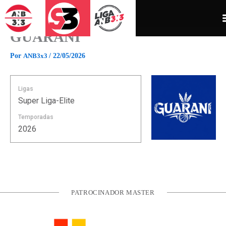
Ir
para
o
GUARANI
conteúdo
Por
ANB3x3
/
22/05/2026
Ligas
Super Liga-Elite
Temporadas
2026
PATROCINADOR MASTER