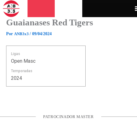
Ir
para
o
Guaianases Red Tigers
conteúdo
Por
ANB3x3
/
09/04/2024
Ligas
Open Masc
Temporadas
2024
PATROCINADOR MASTER