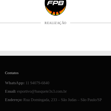
REALIZAÇÃO
Contatos
WhatsApp:
11 94079-6840
Email:
esportivo@basquete3x3.com.br
Endereço:
Rua Domingada, 233 – São Judas – São Paulo/SP