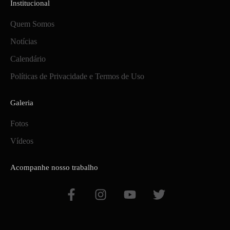
Institucional
Quem Somos
Notícias
Calendário
Políticas de Privacidade e Termos de Uso
Galeria
Fotos
Vídeos
Acompanhe nosso trabalho
F
I
Y
T
a
n
o
w
c
s
u
i
e
t
t
t