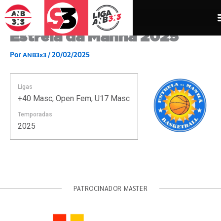
Ir
para
o
Estrela da Manhã 2025
conteúdo
Por
/
20/02/2025
ANB3x3
Ligas
+40 Masc, Open Fem, U17 Masc
Temporadas
2025
PATROCINADOR MASTER