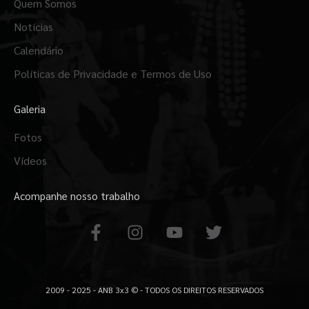
Quem Somos
Notícias
Calendário
Políticas de Privacidade e Termos de Uso
Galeria
Fotos
Vídeos
Acompanhe nosso trabalho
F
I
Y
T
a
n
o
w
c
s
u
i
e
t
t
t
b
a
u
t
2009 - 2025 - ANB 3x3 © - TODOS OS DIREITOS RESERVADOS
o
g
b
e