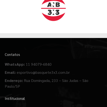
Contatos
WhatsApp:
11 94079-6840
Email:
esportivo@basquete3x3.com.br
Endereço:
Rua Domingada, 233 – São Judas – São
Paulo/SP
Institucional