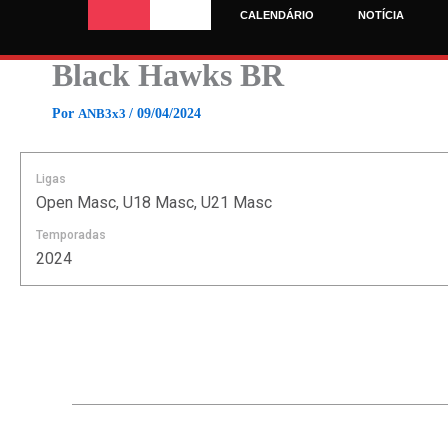
Ir
CALENDÁRIO
NOTÍCIA
para
o
Black Hawks BR
conteúdo
Por
ANB3x3
/
09/04/2024
Ligas
Open Masc, U18 Masc, U21 Masc
Temporadas
2024