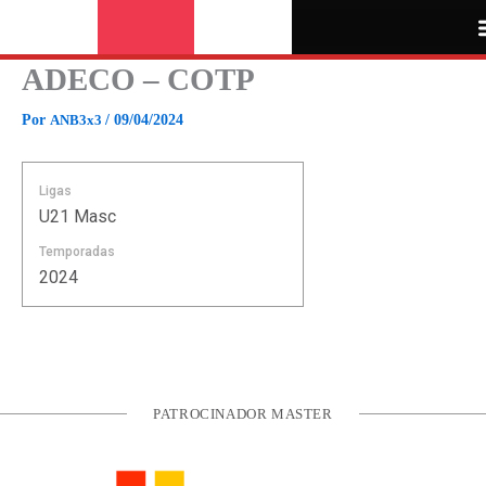
Ir
para
o
ADECO – COTP
conteúdo
Por
ANB3x3
/
09/04/2024
Ligas
U21 Masc
Temporadas
2024
PATROCINADOR MASTER