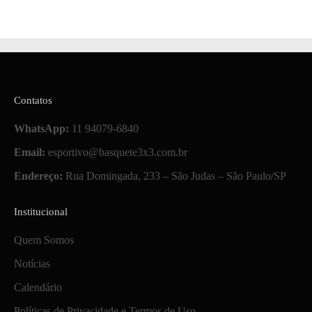
Contatos
WhatsApp:
11 94079-6840
Email:
esportivo@basquete3x3.com.br
Endereço:
Rua Domingada, 233 – São Judas – São Paulo/SP
Institucional
Quem Somos
Notícias
Calendário
Políticas de Privacidade e Termos de Uso