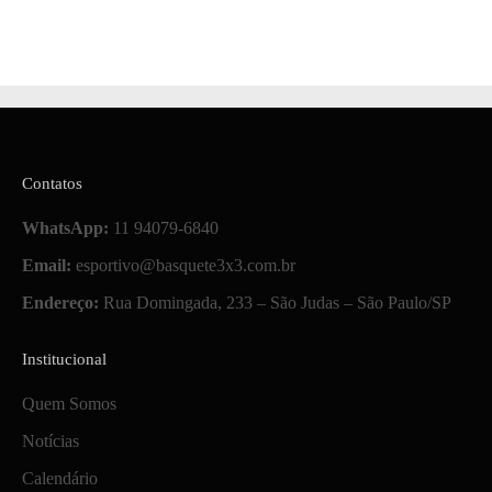
Contatos
WhatsApp:
11 94079-6840
Email:
esportivo@basquete3x3.com.br
Endereço:
Rua Domingada, 233 – São Judas – São Paulo/SP
Institucional
Quem Somos
Notícias
Calendário