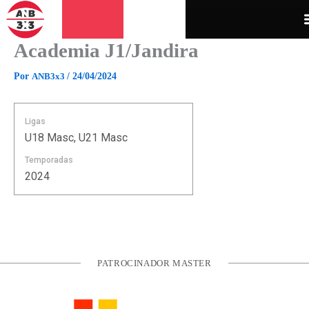
Ir
para
o
Academia J1/Jandira
conteúdo
Por
ANB3x3
/
24/04/2024
Ligas
U18 Masc, U21 Masc
Temporadas
2024
PATROCINADOR MASTER