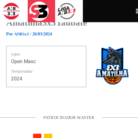
Ir
para
o
Amatilha3x3Taubate
conteúdo
Por
ANB3x3
/
26/03/2024
Ligas
Open Masc
Temporadas
2024
PATROCINADOR MASTER