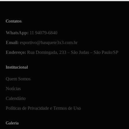
Contatos
WhatsApp:
11 94079-6840
Email:
esportivo@basquete3x3.com.br
Endereço:
Rua Domingada, 233 – São Judas – São Paulo/SP
Institucional
Quem Somos
Notícias
Calendário
Políticas de Privacidade e Termos de Uso
Galeria