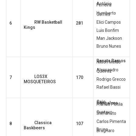
Antônio
Ferreira
Humberto
Gomes
RW Basketball
Elici Campos
6
281
Kings
Luis Bonfim
Man Jackson
Bruno Nunes
Renato Ramos
Nilson Melão
Alessandro
Queiroz
LOS3X
7
170
Rodrigo Grecco
MOSQUETEIROS
Rafael Bassi
Caio
Gonçalves
Francis Pistila
Gustavo
Stefanuto
Carlos Pimenta
Classica
8
107
Baskbeers
Bruno
Brugnaro