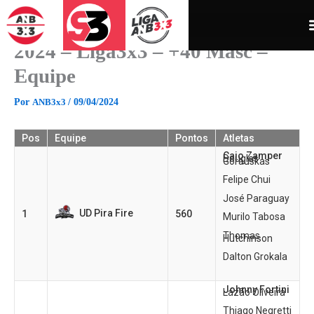
Ir
para
o
2024 – Liga3x3 – +40 Masc –
conteúdo
Equipe
Por
ANB3x3
/
09/04/2024
Pos
Equipe
Pontos
Atletas
Caio Zamper
Douglas
Gorauskas
Felipe Chui
José Paraguay
UD Pira Fire
1
560
Murilo Tabosa
Thomas
Hutchinson
Dalton Grokala
Johnny Fortini
Lázão Oliveira
Thiago Negretti