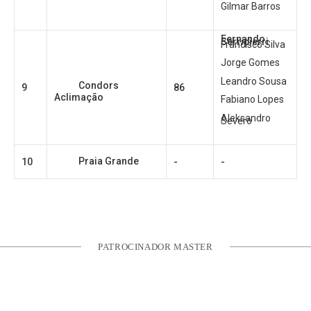
Gilmar Barros
Fernando
Serripierri
Francisco Silva
Jorge Gomes
Leandro Sousa
Condors
9
86
Aclimação
Fabiano Lopes
Aleksandro
Severo
Praia Grande
10
-
-
PATROCINADOR MASTER