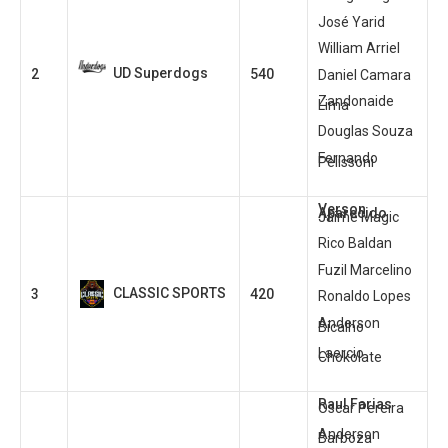
José Yarid
William Arriel
UD Superdogs
2
540
Daniel Camara
Zandonaide
Lima
Douglas Souza
Fernando
Pelissoni
Verson
Aparecido
Jaime Magic
Rico Baldan
Fuzil Marcelino
CLASSIC SPORTS
3
420
Ronaldo Lopes
Anderson
Bicalho
Laercio
Chokolate
Raul Farias
Oscar Pereira
Anderson
Barboza