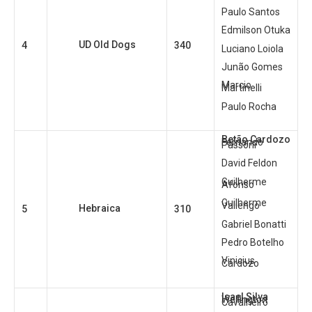
Paulo Santos
Edmilson Otuka
UD Old Dogs
4
340
Luciano Loiola
Junão Gomes
Marcio
Martinelli
Paulo Rocha
Betão Cardozo
Fernando
Passoni
David Feldon
Guilherme
Afonso
Guilherme
Valiengo
Hebraica
5
310
Gabriel Bonatti
Pedro Botelho
Vinicius
Cardozo
Isael Silva
Wellington
Cavalheiro