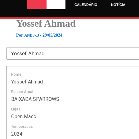
Ir
CALENDÁRIO
NOTÍCIA
para
o
Yossef Ahmad
conteúdo
Por
ANB3x3
/
29/05/2024
Nome
Yossef Ahmad
Equipe Atual
BAIXADA SPARROWS
Ligas
Open Masc
Temporadas
2024