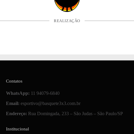
REALIZAÇÃO
Contatos
WhatsApp:
11 94079-6840
Email:
esportivo@basquete3x3.com.br
Endereço:
Rua Domingada, 233 – São Judas – São Paulo/SP
Institucional