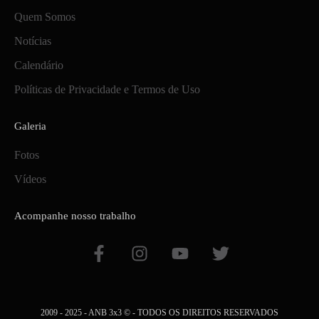
Quem Somos
Notícias
Calendário
Políticas de Privacidade e Termos de Uso
Galeria
Fotos
Vídeos
Acompanhe nosso trabalho
F
I
Y
T
a
n
o
w
c
s
u
i
e
t
t
t
b
a
u
t
2009 - 2025 - ANB 3x3 © - TODOS OS DIREITOS RESERVADOS