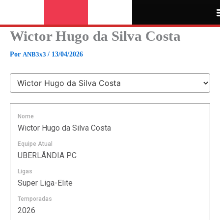
Ir
para
o
Wictor Hugo da Silva Costa
conteúdo
Por
ANB3x3
/
13/04/2026
Nome
Wictor Hugo da Silva Costa
Equipe Atual
UBERLÂNDIA PC
Ligas
Super Liga-Elite
Temporadas
2026