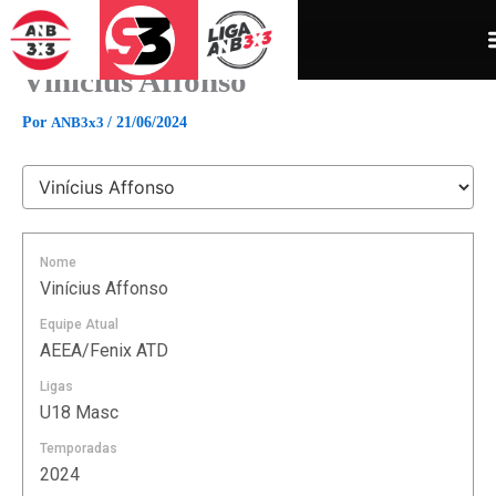
Ir
para
o
Vinícius Affonso
conteúdo
Por
ANB3x3
/
21/06/2024
Nome
Vinícius Affonso
Equipe Atual
AEEA/Fenix ATD
Ligas
U18 Masc
Temporadas
2024