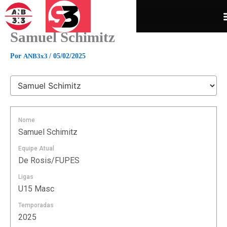
Ir
para
o
Samuel Schimitz
conteúdo
Por
ANB3x3
/
05/02/2025
Nome
Samuel Schimitz
Equipe Atual
De Rosis/FUPES
Ligas
U15 Masc
Temporadas
2025