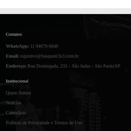
Contatos
WhatsApp:
11 94079-6840
Email:
esportivo@basquete3x3.com.br
Endereço:
Rua Domingada, 233 – São Judas – São Paulo/SP
Institucional
Quem Somos
Notícias
Calendário
Políticas de Privacidade e Termos de Uso