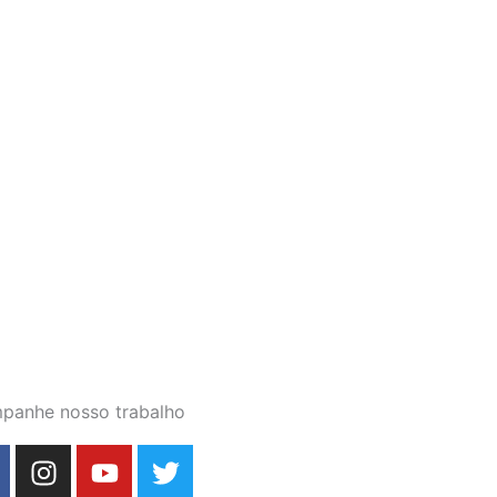
panhe nosso trabalho
I
Y
T
n
o
w