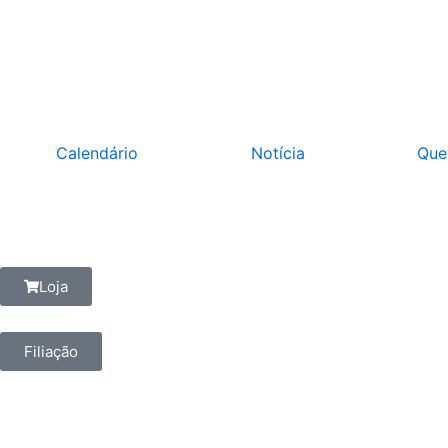
Ir
para
o
conteúdo
Calendário
Notícia
Que
Loja
Filiação