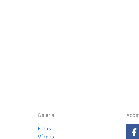
Galeria
Acom
F
Fotos
a
Vídeos