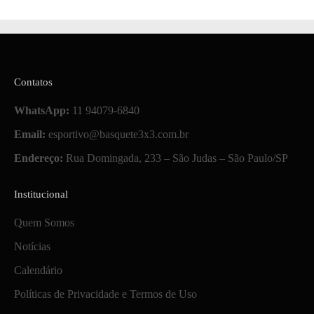
Contatos
WhatsApp:
11 94079-6840
Email:
esportivo@basquete3x3.com.br
Endereço:
Rua Domingada, 233 – São Judas – São Paulo/SP
Institucional
Quem Somos
Notícias
Calendário
Políticas de Privacidade e Termos de Uso