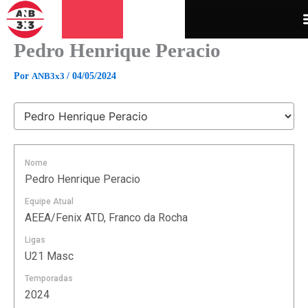
Ir
para
o
Pedro Henrique Peracio
conteúdo
Por
ANB3x3
/
04/05/2024
Nome
Pedro Henrique Peracio
Equipe Atual
AEEA/Fenix ATD, Franco da Rocha
Ligas
U21 Masc
Temporadas
2024