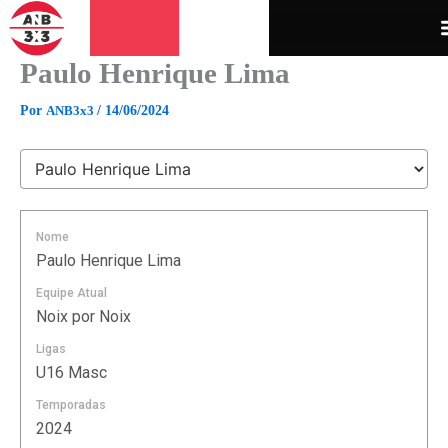
Ir
para
o
Paulo Henrique Lima
conteúdo
Por
ANB3x3
/
14/06/2024
Nome
Paulo Henrique Lima
Equipe Atual
Noix por Noix
Ligas
U16 Masc
Temporadas
2024