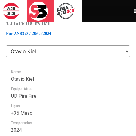
Ir
para
o
Otavio Kiel
conteúdo
Por
ANB3x3
/
20/05/2024
Nome
Otavio Kiel
Equipe Atual
UD Pira Fire
Ligas
+35 Masc
Temporadas
2024