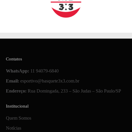
Contatos
WhatsApp:
11 94079-6840
Email:
esportivo@basquete3x3.com.br
Endereço:
Rua Domingada, 233 – São Judas – São Paulo/SP
Institucional
Quem Somos
Notícias