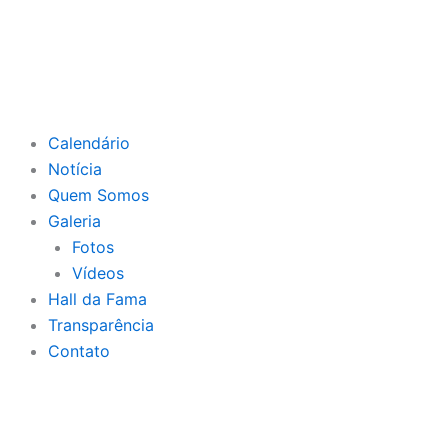
Ir
para
o
conteúdo
Calendário
Notícia
Quem Somos
Galeria
Fotos
Vídeos
Hall da Fama
Transparência
Contato