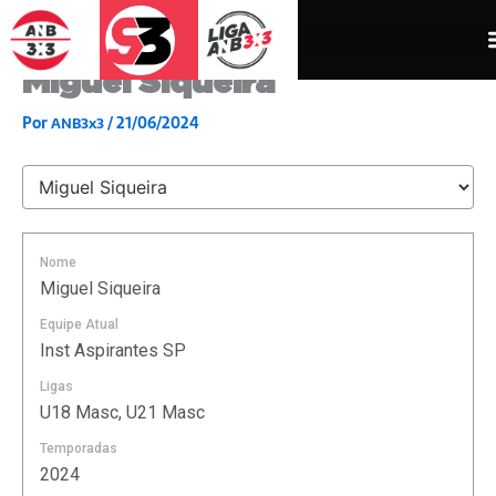
Ir
para
o
Miguel Siqueira
conteúdo
Por
/
21/06/2024
ANB3x3
Nome
Miguel Siqueira
Equipe Atual
Inst Aspirantes SP
Ligas
U18 Masc, U21 Masc
Temporadas
2024