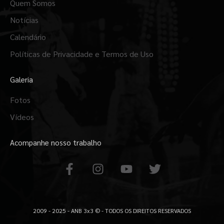
Quem Somos
Notícias
Calendário
Políticas de Privacidade e Termos de Uso
Galeria
Fotos
Vídeos
Acompanhe nosso trabalho
F
I
Y
T
a
n
o
w
c
s
u
i
e
t
t
t
b
a
u
t
2009 - 2025 - ANB 3x3 © - TODOS OS DIREITOS RESERVADOS
o
g
b
e