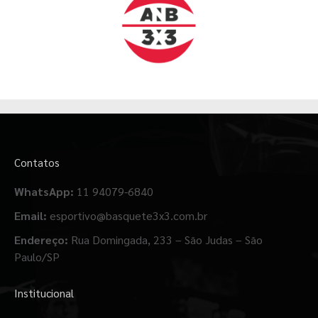
Contatos
WhatsApp:
11 94079-6840
Email:
esportivo@basquete3x3.com.br
Endereço:
Rua Domingada, 233 – São Judas – São
Paulo/SP
Institucional