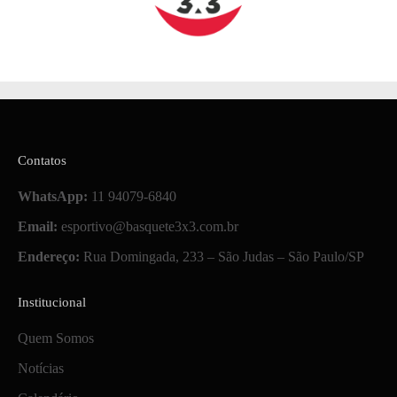
Contatos
WhatsApp:
11 94079-6840
Email:
esportivo@basquete3x3.com.br
Endereço:
Rua Domingada, 233 – São Judas – São Paulo/SP
Institucional
Quem Somos
Notícias