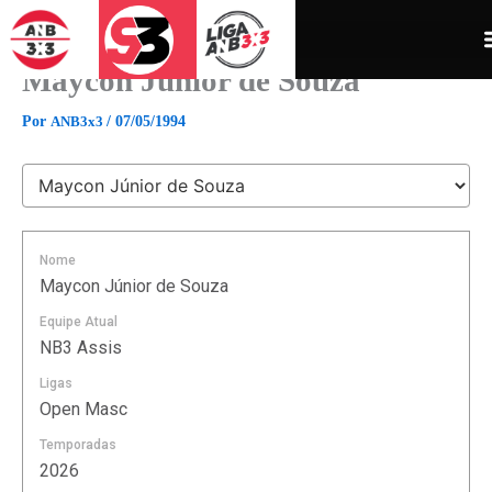
Ir
para
o
Maycon Júnior de Souza
conteúdo
Por
ANB3x3
/
07/05/1994
Nome
Maycon Júnior de Souza
Equipe Atual
NB3 Assis
Ligas
Open Masc
Temporadas
2026