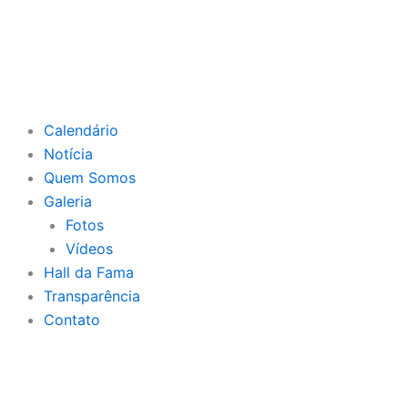
Ir
para
o
conteúdo
Calendário
Notícia
Quem Somos
Galeria
Fotos
Vídeos
Hall da Fama
Transparência
Contato