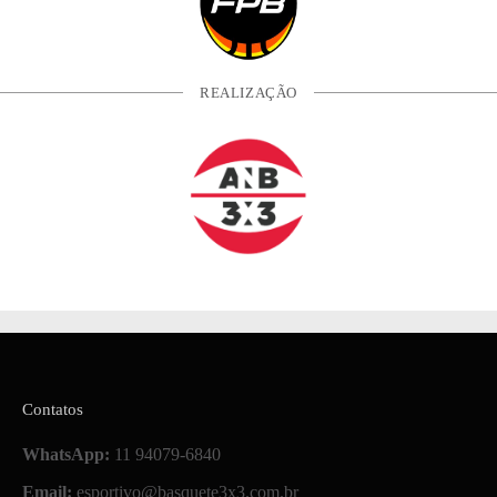
REALIZAÇÃO
Contatos
WhatsApp:
11 94079-6840
Email:
esportivo@basquete3x3.com.br