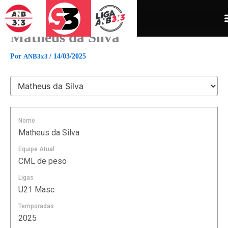
Ir
para
o
Matheus da Silva
conteúdo
Por
ANB3x3
/
14/03/2025
Nome
Matheus da Silva
Equipe Atual
CML de peso
Ligas
U21 Masc
Temporadas
2025