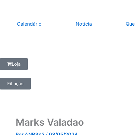
Calendário
Notícia
Que
Loja
Filiação
Marks Valadao
Por
ANB3x3
/
03/05/2024