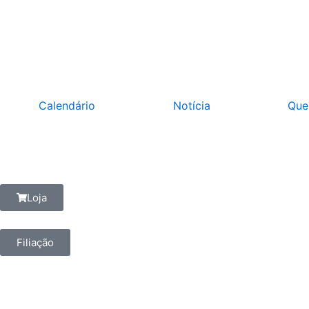
Ir
para
o
conteúdo
Calendário
Notícia
Que
Loja
Filiação