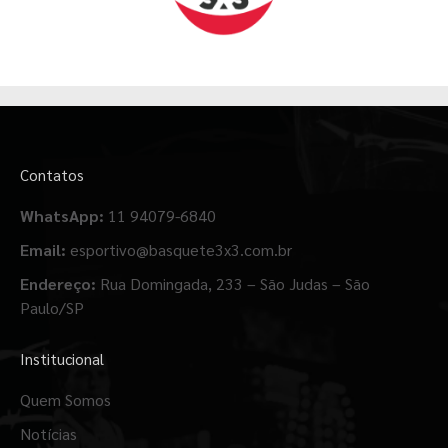
Contatos
WhatsApp:
11 94079-6840
Email:
esportivo@basquete3x3.com.br
Endereço:
Rua Domingada, 233 – São Judas – São
Paulo/SP
Institucional
Quem Somos
Notícias