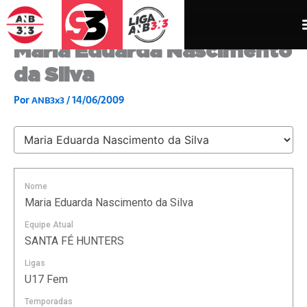
Ir
para
o
Maria Eduarda Nascimento
conteúdo
da Silva
Por
/
14/06/2009
ANB3x3
Nome
Maria Eduarda Nascimento da Silva
Equipe Atual
SANTA FÉ HUNTERS
Ligas
U17 Fem
Temporadas