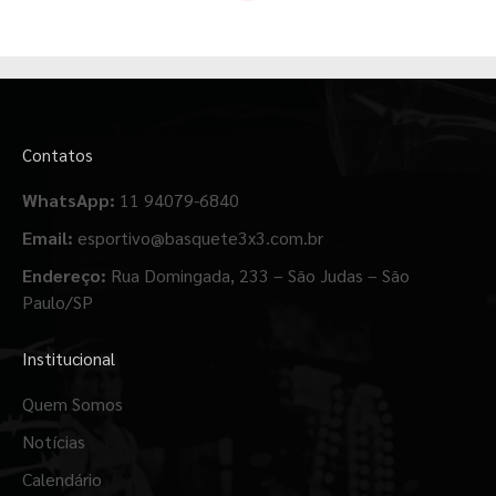
Contatos
WhatsApp:
11 94079-6840
Email:
esportivo@basquete3x3.com.br
Endereço:
Rua Domingada, 233 – São Judas – São
Paulo/SP
Institucional
Quem Somos
Notícias
Calendário