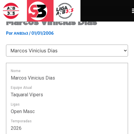
Ir
para
o
Marcos Vinicius Dias
conteúdo
Por
/
01/01/2006
ANB3x3
Nome
Marcos Vinicius Dias
Equipe Atual
Taquaral Vipers
Ligas
Open Masc
Temporadas
2026