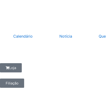
Ir
para
o
conteúdo
Calendário
Notícia
Que
Loja
Filiação