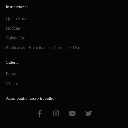
Institucional
Quem Somos
Notícias
Calendário
Políticas de Privacidade e Termos de Uso
Galeria
Fotos
Vídeos
Acompanhe nosso trabalho
F
I
Y
T
a
n
o
w
c
s
u
i