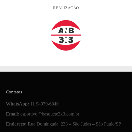
REALIZAÇÃO
Contatos
WhatsApp:
11 94079-6840
Email:
esportivo@basquete3x3.com.br
Endereço:
Rua Domingada, 233 – São Judas – São Paulo/SP