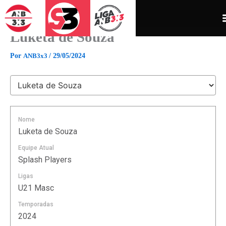
Ir
para
o
Luketa de Souza
conteúdo
Por
ANB3x3
/
29/05/2024
Nome
Luketa de Souza
Equipe Atual
Splash Players
Ligas
U21 Masc
Temporadas
2024