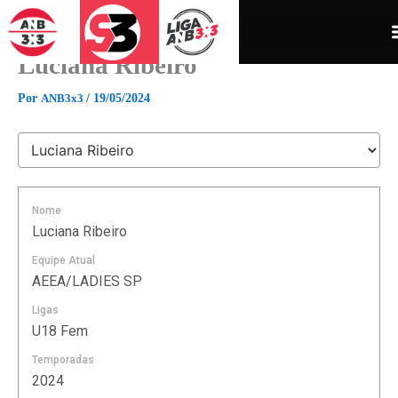
Ir
para
o
Luciana Ribeiro
conteúdo
Por
ANB3x3
/
19/05/2024
Nome
Luciana Ribeiro
Equipe Atual
AEEA/LADIES SP
Ligas
U18 Fem
Temporadas
2024