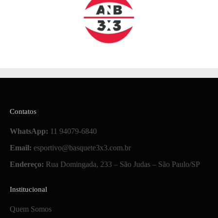
Contatos
WhatsApp:
11 94079-6840
Email:
esportivo@basquete3x3.com.br
Endereço:
Rua Domingada, 233 – São Judas – São Paulo/SP
Institucional
Quem Somos