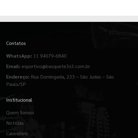
Contatos
WhatsApp:
11 94079-6840
Email:
esportivo@basquete3x3.com.br
Endereço:
Rua Domingada, 233 – São Judas – São
Paulo/SP
Institucional
Quem Somos
Notícias
Calendário