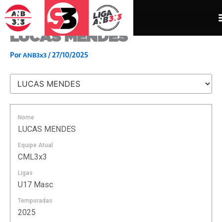
Ir
para
o
LUCAS MENDES
conteúdo
Por
/
27/10/2025
ANB3x3
Nome
LUCAS MENDES
Equipe Atual
CML3x3
Ligas
U17 Masc
Temporadas
2025