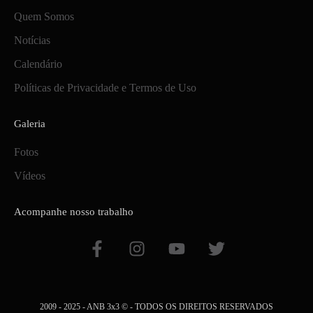
Quem Somos
Notícias
Calendário
Políticas de Privacidade e Termos de Uso
Galeria
Fotos
Vídeos
Acompanhe nosso trabalho
F
I
Y
T
a
n
o
w
c
s
u
i
e
t
t
t
b
a
u
t
2009 - 2025 - ANB 3x3 © - TODOS OS DIREITOS RESERVADOS