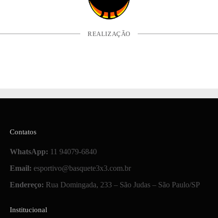
REALIZAÇÃO
Contatos
WhatsApp:
11 94079-6840
Email:
esportivo@basquete3x3.com.br
Endereço:
Rua Domingada, 233 – São Judas – São Paulo/SP
Institucional