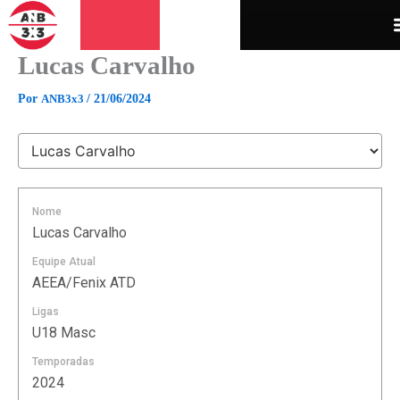
Ir
para
o
Lucas Carvalho
conteúdo
Por
ANB3x3
/
21/06/2024
Nome
Lucas Carvalho
Equipe Atual
AEEA/Fenix ATD
Ligas
U18 Masc
Temporadas
2024