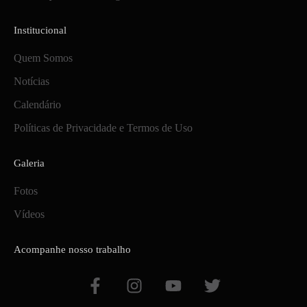
Institucional
Quem Somos
Notícias
Calendário
Políticas de Privacidade e Termos de Uso
Galeria
Fotos
Vídeos
Acompanhe nosso trabalho
F
I
Y
T
a
n
o
w