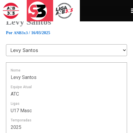
Ir
para
o
Levy Santos
conteúdo
Por
ANB3x3
/
16/03/2025
Nome
Levy Santos
Equipe Atual
ATC
Ligas
U17 Masc
Temporadas
2025