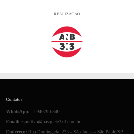
REALIZAÇÃO
Contatos
WhatsApp:
11 94079-6840
Email:
esportivo@basquete3x3.com.br
Endereço:
Rua Domingada, 233 – São Judas – São Paulo/SP