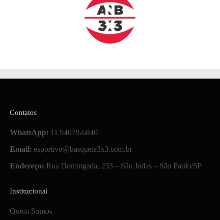
Contatos
WhatsApp:
11 94079-6840
Email:
esportivo@basquete3x3.com.br
Endereço:
Rua Domingada, 233 – São Judas – São Paulo/SP
Institucional
Quem Somos