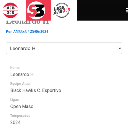
Ir
para
o
Leonardo H
conteúdo
Por
ANB3x3
/
25/06/2024
Nome
Leonardo H
Equipe Atual
Black Hawks C. Esportivo
Ligas
Open Masc
Temporadas
2024