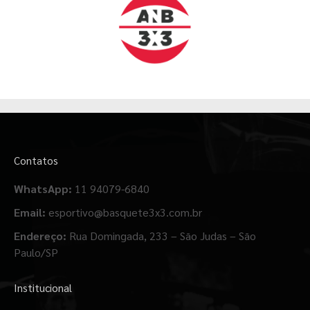
Contatos
WhatsApp:
11 94079-6840
Email:
esportivo@basquete3x3.com.br
Endereço:
Rua Domingada, 233 – São Judas – São
Paulo/SP
Institucional