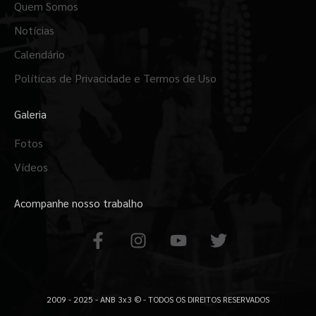
Quem Somos
Notícias
Calendário
Políticas de Privacidade e Termos de Uso
Galeria
Fotos
Vídeos
Acompanhe nosso trabalho
F
I
Y
T
a
n
o
w
c
s
u
i
e
t
t
t
b
a
u
t
2009 - 2025 - ANB 3x3 © - TODOS OS DIREITOS RESERVADOS
o
g
b
e