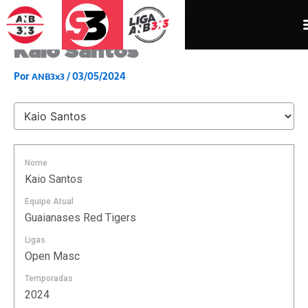
Ir
para
o
Kaio Santos
conteúdo
Por
/
03/05/2024
ANB3x3
Nome
Kaio Santos
Equipe Atual
Guaianases Red Tigers
Ligas
Open Masc
Temporadas
2024