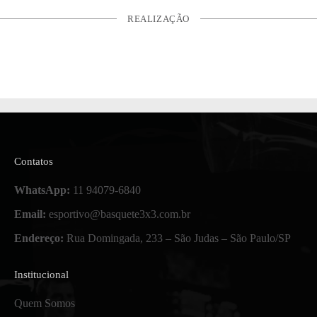
REALIZAÇÃO
Contatos
WhatsApp:
11 94079-6840
Email:
esportivo@basquete3x3.com.br
Endereço:
Rua Domingada, 233 – São Judas – São Paulo/SP
Institucional
Quem Somos