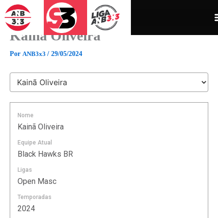
Ir
para
o
Kainã Oliveira
conteúdo
Por
ANB3x3
/
29/05/2024
Nome
Kainã Oliveira
Equipe Atual
Black Hawks BR
Ligas
Open Masc
Temporadas
2024