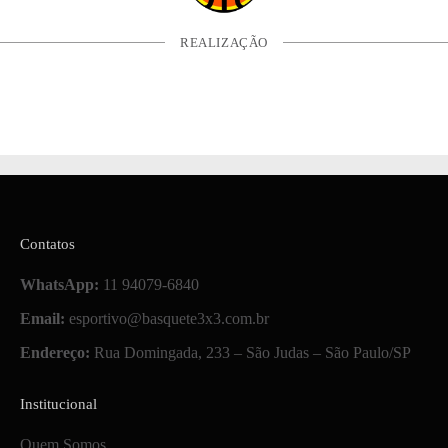
REALIZAÇÃO
Contatos
WhatsApp:
11 94079-6840
Email:
esportivo@basquete3x3.com.br
Endereço:
Rua Domingada, 233 – São Judas – São Paulo/SP
Institucional
Quem Somos