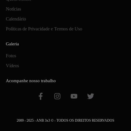
Notícias
Calendário
Políticas de Privacidade e Termos de Uso
Galeria
Fotos
Vídeos
Acompanhe nosso trabalho
F
I
Y
T
a
n
o
w
c
s
u
i
e
t
t
t
b
a
u
t
2009 - 2025 - ANB 3x3 © - TODOS OS DIREITOS RESERVADOS
o
g
b
e