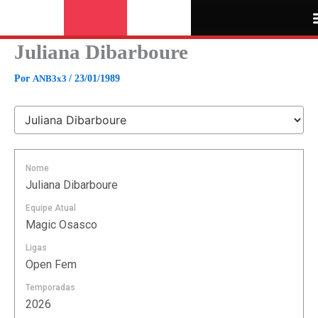
Ir
para
o
Juliana Dibarboure
conteúdo
Por
ANB3x3
/
23/01/1989
Nome
Juliana Dibarboure
Equipe Atual
Magic Osasco
Ligas
Open Fem
Temporadas
2026