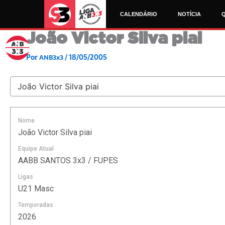
Ir
CALENDÁRIO
NOTÍCIA
para
o
João Victor Silva piai
conteúdo
Por
/
18/05/2005
ANB3x3
Nome
João Victor Silva piai
Equipe Atual
AABB SANTOS 3x3 / FUPES
Ligas
U21 Masc
Temporadas
2026