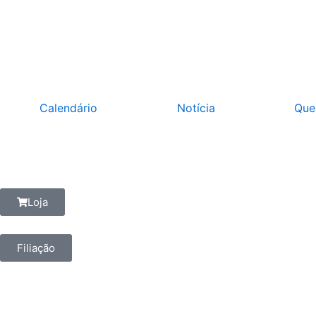
Ir
para
o
conteúdo
Calendário
Notícia
Que
Loja
Filiação